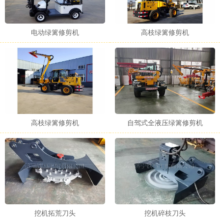
电动绿篱修剪机
高枝绿篱修剪机
1
2
3
高枝绿篱修剪机
自驾式全液压绿篱修剪机
挖机拓荒刀头
挖机碎枝刀头