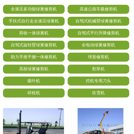
全液压多功能绿篱修剪机
高速公路车载修剪机
手扶式自行走全液压绿篱机
自驾式机械臂绿篱修剪机
剪收一体绿篱机
自驾式平行升降修剪机
自驾式旋转臂绿篱修剪机
全电动绿篱修剪机
助力手推平侧一体修剪机
球形修剪机
高枝绿篱修剪机
割草机
吸叶机
挖机专用刀头
碎枝机
吹雪机